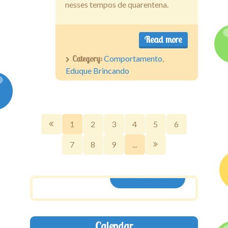
nesses tempos de quarentena.
Read more
Category:
Comportamento
,
Eduque Brincando
1
2
3
4
5
6
7
8
9
...
ASSINE AQUI
Calendar