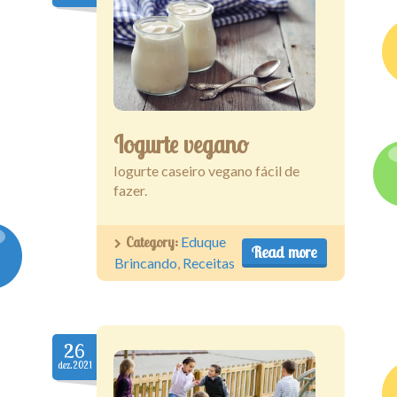
Iogurte vegano
Iogurte caseiro vegano fácil de
fazer.
Category:
Eduque
Read more
Brincando
,
Receitas
26
dez.2021