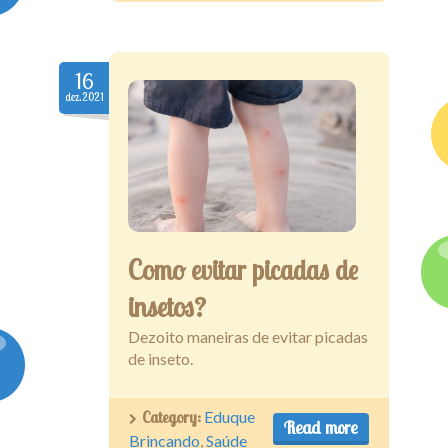
16
dez.2021
Como evitar picadas de
insetos?
Dezoito maneiras de evitar picadas
de inseto.
Category:
Eduque
Read more
Brincando
,
Saúde