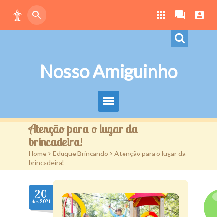
Nosso Amiguinho
Eduque Brincando
Atenção para o lugar da
brincadeira!
Letras
Home
>
Eduque Brincando
>
Atenção para o lugar da
brincadeira!
Play
Downloads
20
dez.2021
Atividades