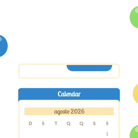
ASSINE AQUI
Calendar
agosto 2026
D
S
T
Q
Q
S
S
1