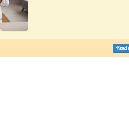
o
Read 