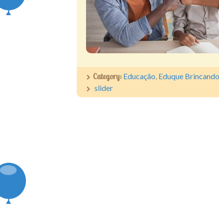
Category:
Educação
,
Eduque Brincand
slider