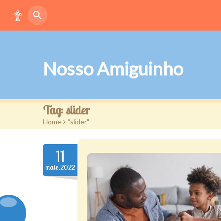
Nosso Amiguinho
Tag:
slider
Home
>
"slider"
11
maio.2022