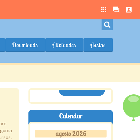
Downloads
Atividades
Assine
ASSINE AQUI
Calendar
pre
alguma
agosto 2026
ursos.