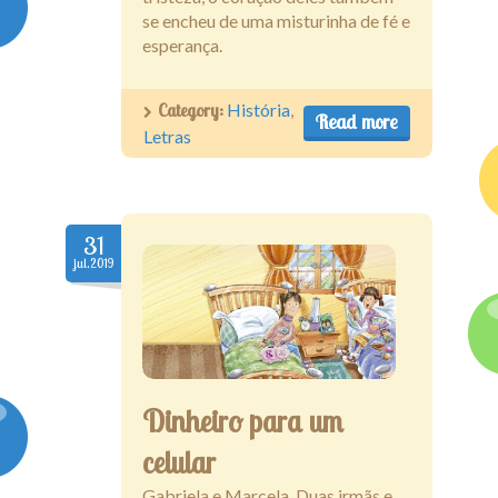
se encheu de uma misturinha de fé e
esperança.
Category:
História
,
Read more
Letras
31
jul.2019
Dinheiro para um
celular
Gabriela e Marcela. Duas irmãs e