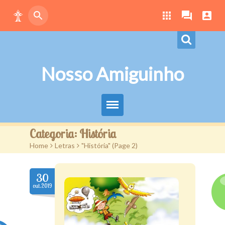
Nosso Amiguinho
Eduque Brincando
Categoria:
História
Home
>
Letras
>
"História"
(
Page 2
)
Letras
Play
30
out.2019
Downloads
Atividades