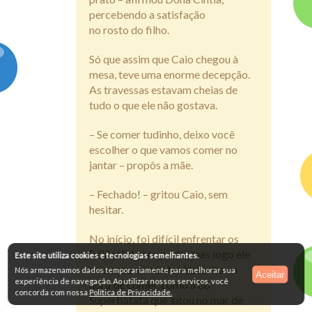
percebendo a satisfação
no rosto do filho.
Só que assim que Caio chegou à
mesa, teve uma enorme decepção.
As travessas estavam cheias de
tudo o que ele não gostava.
– Se comer tudinho, deixo você
escolher o que vamos comer no
jantar – propôs a mãe.
– Fechado! – gritou Caio, sem
hesitar.
No início, foi difícil enfrentar os
“vilões” do seu prato, mas logo ele
Este site utiliza cookies e tecnologias semelhantes.
começou a inventar histórias na
Nós armazenamos dados temporariamente para melhorar sua
Aceitar
experiência de navegação. Ao utilizar nossos serviços, você
hora de comer, como a do
concorda com nossa
Política de Privacidade.
Superbatata que lutou no mar de