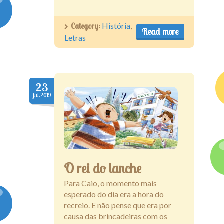
Category:
História
,
Read more
Letras
23
jul.2019
O rei do lanche
Para Caio, o momento mais
esperado do dia era a hora do
recreio. E não pense que era por
causa das brincadeiras com os