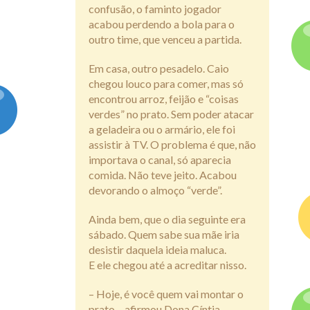
confusão, o faminto jogador
acabou perdendo a bola para o
outro time, que venceu a partida.
Em casa, outro pesadelo. Caio
chegou louco para comer, mas só
encontrou arroz, feijão e “coisas
verdes” no prato. Sem poder atacar
a geladeira ou o armário, ele foi
assistir à TV. O problema é que, não
importava o canal, só aparecia
comida. Não teve jeito. Acabou
devorando o almoço “verde”.
Ainda bem, que o dia seguinte era
sábado. Quem sabe sua mãe iria
desistir daquela ideia maluca.
E ele chegou até a acreditar nisso.
– Hoje, é você quem vai montar o
prato – afirmou Dona Cíntia,