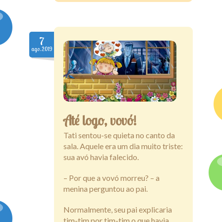
7
ago.2019
Até logo, vovó!
Tati sentou-se quieta no canto da
sala. Aquele era um dia muito triste:
sua avó havia falecido.
– Por que a vovó morreu? – a
menina perguntou ao pai.
Normalmente, seu pai explicaria
tim-tim por tim-tim o que havia