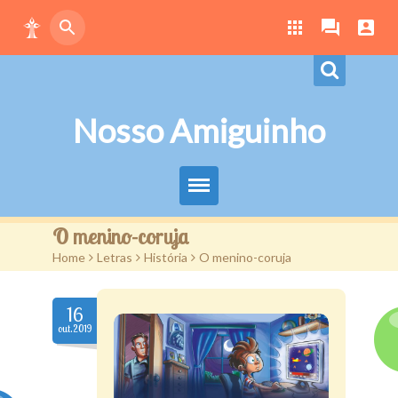
Nosso Amiguinho
Eduque Brincando
O menino-coruja
Home
>
Letras
>
História
>
O menino-coruja
Letras
Play
16
out.2019
Downloads
Atividades