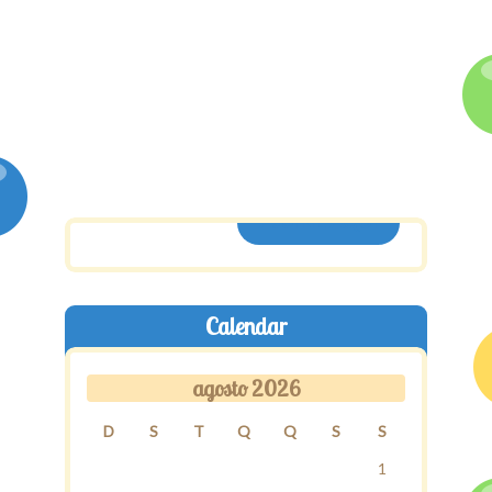
ASSINE AQUI
Calendar
agosto 2026
D
S
T
Q
Q
S
S
1