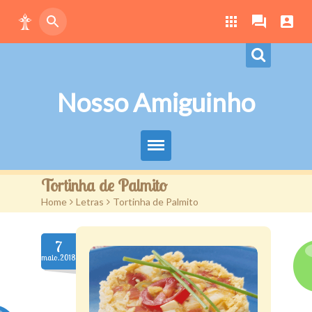
Nosso Amiguinho
Eduque Brincando
Tortinha de Palmito
Home
>
Letras
>
Tortinha de Palmito
Letras
Play
7
maio.2018
Downloads
Atividades