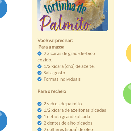
Assine
Você vai precisar:
Para a massa
2 xícaras de grão-de-bico
cozido.
1/2 xícara (chá) de azeite.
Sal a gosto
Formas indivíduais
Para o recheio
2 vidros de palmito
1/2 xícara de azeitonas picadas
1 cebola grande picada
2 dentes de alho picados
2 colheres (sopa) de óleo