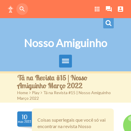
Nosso Amiguinho
Eduque Brincando
Tá na Revista #15 | Nosso
Amiguinho Março 2022
Letras
Home
>
Play
>
Tá na Revista #15 | Nosso Amiguinho
Março 2022
Play
Downloads
10
Coisas superlegais que você só vai
mar.2022
encontrar na revista Nosso
Atividades