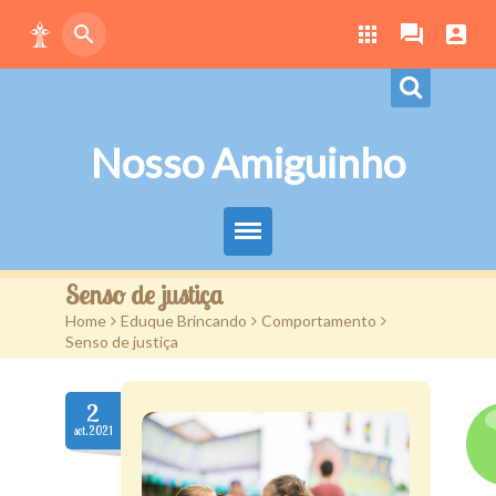
Nosso Amiguinho
Eduque Brincando
Senso de justiça
Home
>
Eduque Brincando
>
Comportamento
>
Letras
Senso de justiça
Play
2
Downloads
set.2021
Atividades