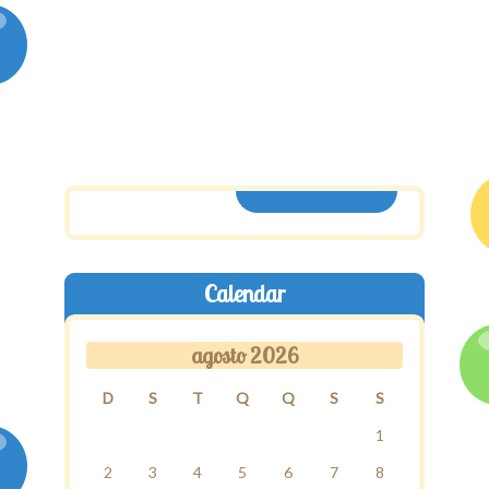
ASSINE AQUI
Calendar
agosto 2026
D
S
T
Q
Q
S
S
1
2
3
4
5
6
7
8