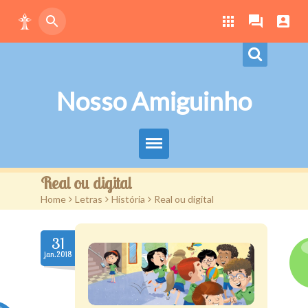
Nosso Amiguinho
Eduque Brincando
Real ou digital
Home
>
Letras
>
História
>
Real ou digital
Letras
Play
31
jan.2018
Downloads
Atividades