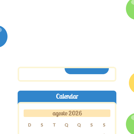
ASSINE AQUI
Calendar
agosto 2026
D
S
T
Q
Q
S
S