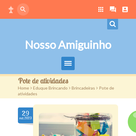
Nosso Amiguinho
Eduque Brincando
Pote de atividades
Home
>
Eduque Brincando
>
Brincadeiras
>
Pote de
Letras
atividades
Play
29
Downloads
out.2023
Atividades