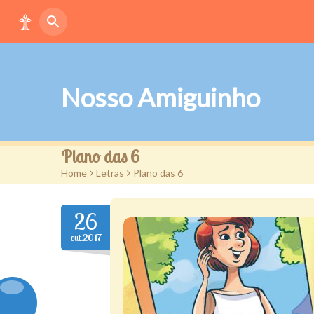
Nosso Amiguinho
Plano das 6
Home
>
Letras
>
Plano das 6
26
out.2017