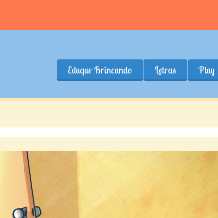
Eduque Brincando
Letras
Play