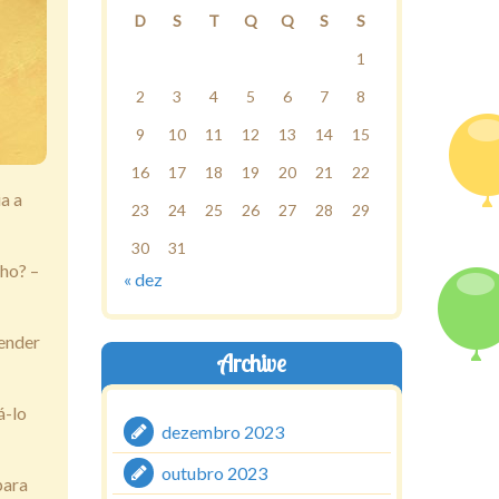
D
S
T
Q
Q
S
S
1
2
3
4
5
6
7
8
9
10
11
12
13
14
15
16
17
18
19
20
21
22
a a
23
24
25
26
27
28
29
30
31
nho? –
« dez
tender
Archive
á-lo
dezembro 2023
outubro 2023
para