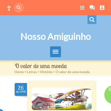
Nosso Amiguinho
Eduque Brincando
O valor de uma moeda
Home
>
Letras
>
História
>
O valor de uma moeda
Letras
Play
26
dez.2018
Downloads
Atividades