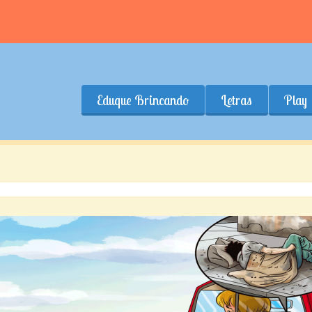
Eduque Brincando
Letras
Play