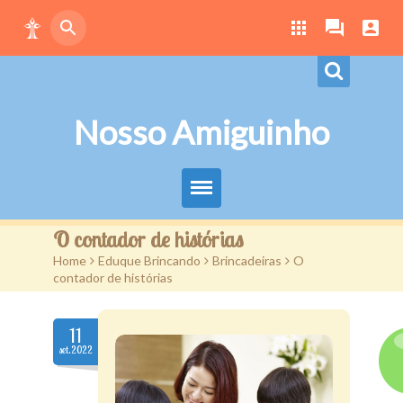
Nosso Amiguinho
Eduque Brincando
O contador de histórias
Home
>
Eduque Brincando
>
Brincadeiras
>
O
Letras
contador de histórias
Play
11
Downloads
set.2022
Atividades