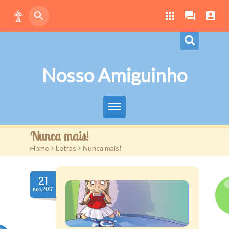
Nosso Amiguinho
Eduque Brincando
Nunca mais!
Home
>
Letras
>
Nunca mais!
Letras
Play
21
nov.2017
Downloads
Atividades