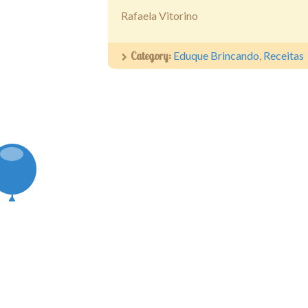
Rafaela Vitorino
Category:
Eduque Brincando
,
Receitas