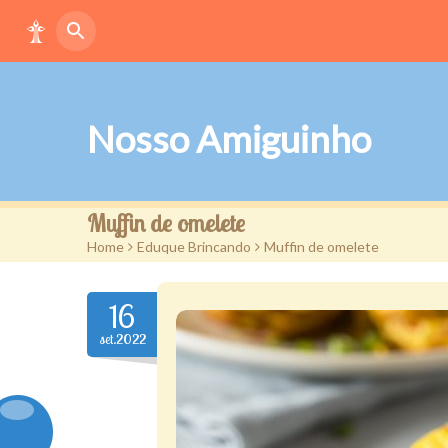
Nosso Amiguinho
Muffin de omelete
Home
>
Eduque Brincando
>
Muffin de omelete
16
set.2022