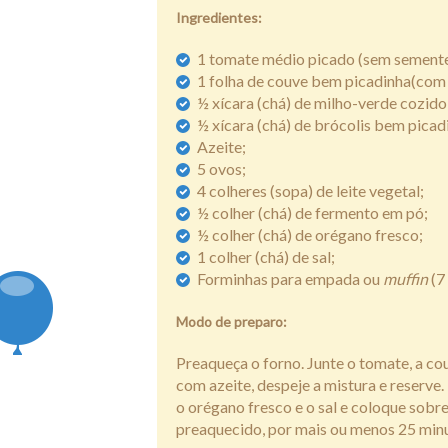
Ingredientes:
1 tomate médio picado (sem semente
1 folha de couve bem picadinha(com 
½ xícara (chá) de milho-verde cozido
½ xícara (chá) de brócolis bem picad
Azeite;
5 ovos;
4 colheres (sopa) de leite vegetal;
½ colher (chá) de fermento em pó;
½ colher (chá) de orégano fresco;
1 colher (chá) de sal;
Forminhas para empada ou
muffin
(7
Modo de preparo:
Preaqueça o forno. Junte o tomate, a cou
com azeite, despeje a mistura e reserve.
o orégano fresco e o sal e coloque sobr
preaquecido, por mais ou menos 25 minuto