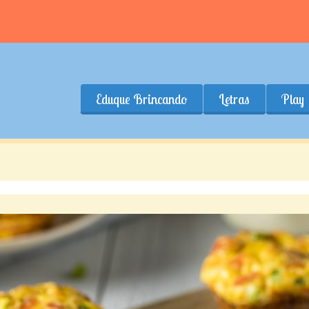
Eduque Brincando
Letras
Play