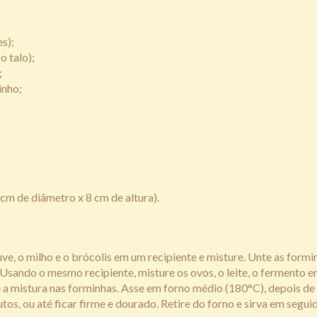
s);
o talo);
;
inho;
 cm de diâmetro x 8 cm de altura).
ve, o milho e o brócolis em um recipiente e misture. Unte as formi
 Usando o mesmo recipiente, misture os ovos, o leite, o fermento e
e a mistura nas forminhas. Asse em forno médio (180°C), depois de
s, ou até ficar firme e dourado. Retire do forno e sirva em seguid