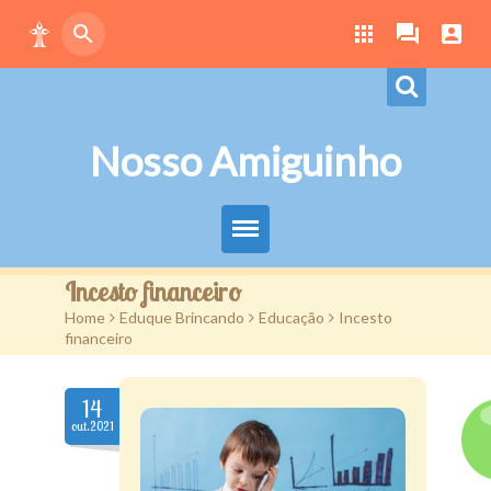
Nosso Amiguinho
Eduque Brincando
Incesto financeiro
Home
>
Eduque Brincando
>
Educação
>
Incesto
Letras
financeiro
Play
14
Downloads
out.2021
Atividades