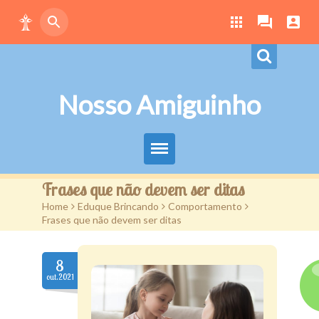
Nosso Amiguinho
Eduque Brincando
Frases que não devem ser ditas
Home
>
Eduque Brincando
>
Comportamento
>
Letras
Frases que não devem ser ditas
Play
8
Downloads
out.2021
Atividades