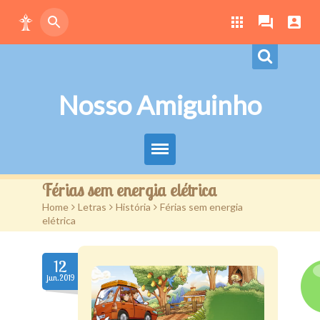
Nosso Amiguinho
Eduque Brincando
Férias sem energia elétrica
Home
>
Letras
>
História
>
Férias sem energia
Letras
elétrica
Play
12
Downloads
jun.2019
Atividades