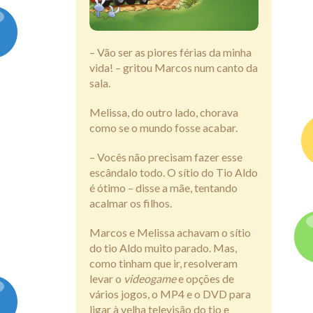
Assine
– Vão ser as piores férias da minha
vida! – gritou Marcos num canto da
sala.
Melissa, do outro lado, chorava
como se o mundo fosse acabar.
– Vocês não precisam fazer esse
escândalo todo. O sítio do Tio Aldo
é ótimo – disse a mãe, tentando
acalmar os filhos.
Marcos e Melissa achavam o sítio
do tio Aldo muito parado. Mas,
como tinham que ir, resolveram
levar o
videogame
e opções de
vários jogos, o MP4 e o DVD para
ligar à velha televisão do tio e