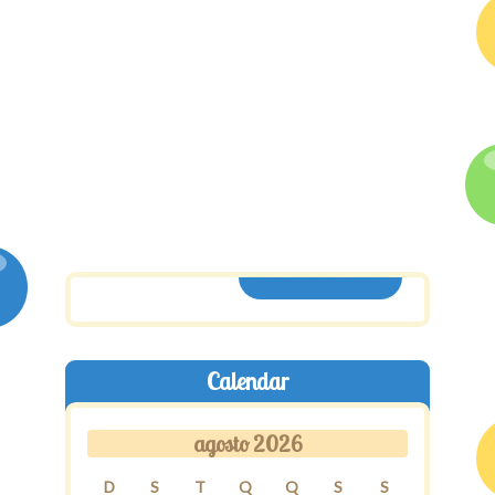
ASSINE AQUI
Calendar
agosto 2026
D
S
T
Q
Q
S
S