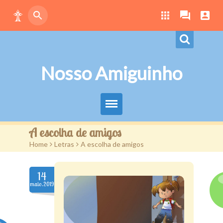
Nosso Amiguinho
Eduque Brincando
A escolha de amigos
Home
>
Letras
>
A escolha de amigos
Letras
Play
14
maio.2019
Downloads
Atividades