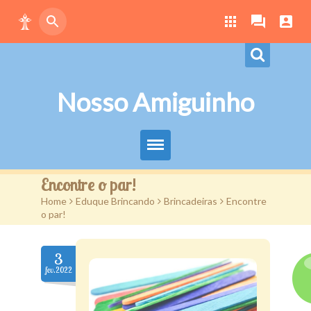
Nosso Amiguinho
Eduque Brincando
Encontre o par!
Home
>
Eduque Brincando
>
Brincadeiras
>
Encontre
Letras
o par!
Play
3
Downloads
fev.2022
Atividades