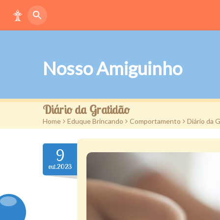
Nosso Amiguinho
Diário da Gratidão
Home
>
Eduque Brincando
>
Comportamento
>
Diário da 
9
out.2023