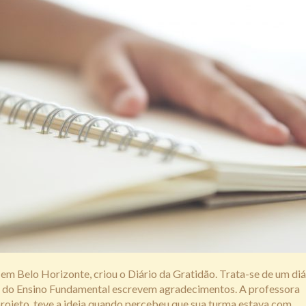
m Belo Horizonte, criou o Diário da Gratidão. Trata-se de um diá
no do Ensino Fundamental escrevem agradecimentos. A professora
rojeto, teve a ideia quando percebeu que sua turma estava com