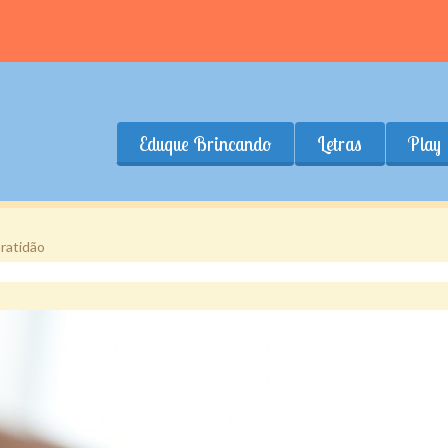
Eduque Brincando
Letras
Play
Gratidão