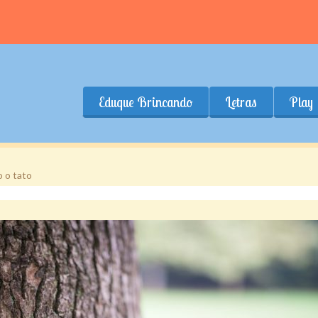
Eduque Brincando
Letras
Play
 o tato