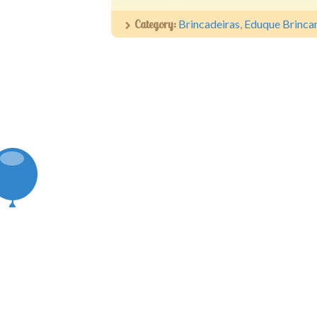
Category:
Brincadeiras
,
Eduque Brinca