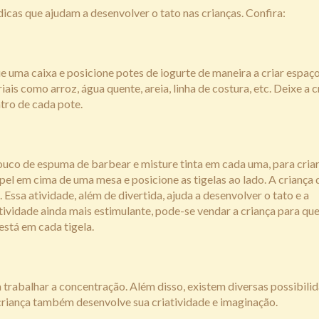
icas que ajudam a desenvolver o tato nas crianças. Confira:
e uma caixa e posicione potes de iogurte de maneira a criar espaç
is como arroz, água quente, areia, linha de costura, etc. Deixe a c
ntro de cada pote.
uco de espuma de barbear e misture tinta em cada uma, para cria
pel em cima de uma mesa e posicione as tigelas ao lado. A criança
ssa atividade, além de divertida, ajuda a desenvolver o tato e a
tividade ainda mais estimulante, pode-se vendar a criança para que
está em cada tigela.
a trabalhar a concentração. Além disso, existem diversas possibili
criança também desenvolve sua criatividade e imaginação.