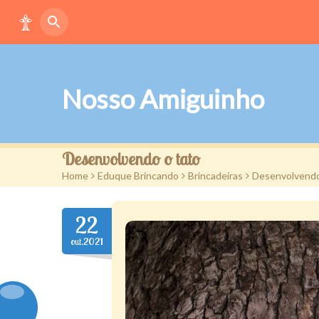
Nosso Amiguinho
Desenvolvendo o tato
Home
>
Eduque Brincando
>
Brincadeiras
>
Desenvolvendo
22
out.2021