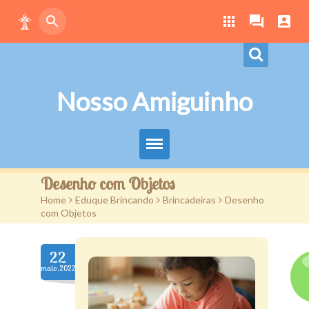
Nosso Amiguinho
Eduque Brincando
Desenho com Objetos
Home
>
Eduque Brincando
>
Brincadeiras
>
Desenho
Letras
com Objetos
Play
22
Downloads
maio.2022
Atividades