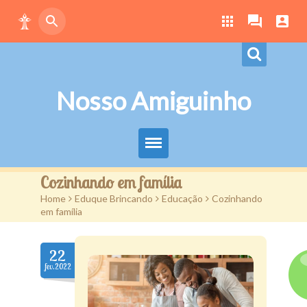
Nosso Amiguinho
Eduque Brincando
Cozinhando em família
Home
>
Eduque Brincando
>
Educação
>
Cozinhando
Letras
em família
Play
22
Downloads
fev.2022
Atividades