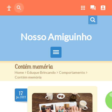
Nosso Amiguinho
Eduque Brincando
Contém memória
Home
>
Eduque Brincando
>
Comportamento
>
Letras
Contém memória
Play
17
Downloads
fev.2022
Atividades