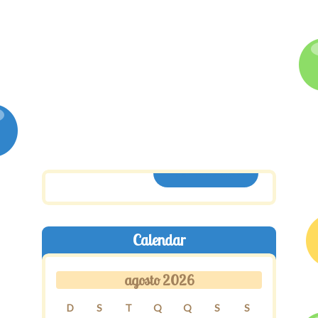
ASSINE AQUI
Calendar
agosto 2026
D
S
T
Q
Q
S
S