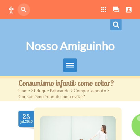
Nosso Amiguinho
Eduque Brincando
Consumismo infantil: como evitar?
Home
>
Eduque Brincando
>
Comportamento
>
Letras
Consumismo infantil: como evitar?
Play
23
Downloads
jul.2020
Atividades