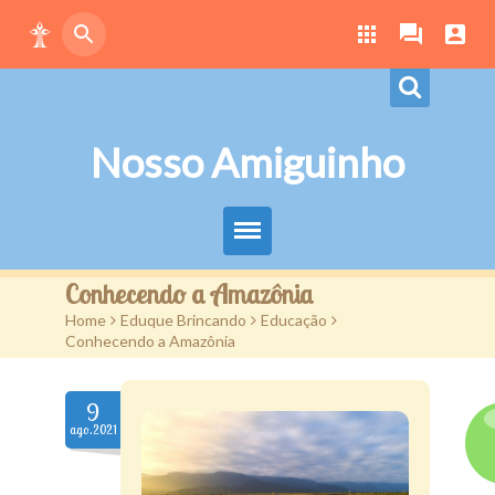
Nosso Amiguinho
Eduque Brincando
Conhecendo a Amazônia
Home
>
Eduque Brincando
>
Educação
>
Letras
Conhecendo a Amazônia
Play
9
Downloads
ago.2021
Atividades