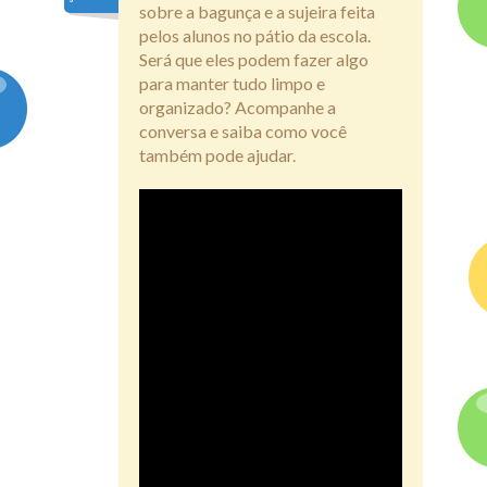
sobre a bagunça e a sujeira feita
Assine
pelos alunos no pátio da escola.
Será que eles podem fazer algo
para manter tudo limpo e
organizado? Acompanhe a
conversa e saiba como você
também pode ajudar.