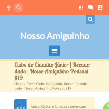
Nosso Amiguinho
Eduque Brincando
Clube do Cidadão Júnior | Recado
dado | Nosso Amiguinho Podcast
Letras
#19
Home
>
Play
>
Clube do Cidadão Júnior | Recado
Play
dado | Nosso Amiguinho Podcast #19
Downloads
4
Atividades
Luísa, Quico e Cazuza conversam
jul.2022