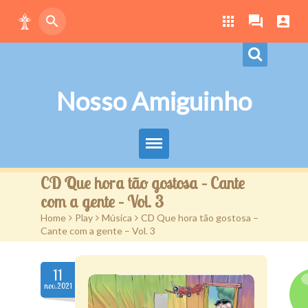
Nosso Amiguinho
Eduque Brincando
CD Que hora tão gostosa – Cante
com a gente – Vol. 3
Letras
Home
>
Play
>
Música
>
CD Que hora tão gostosa –
Cante com a gente – Vol. 3
Play
Downloads
11
nov.2021
Atividades