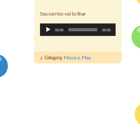
áudio
Seu sorriso vai brilhar
Tocador
00:00
00:00
de
áudio
Category:
Música
,
Play