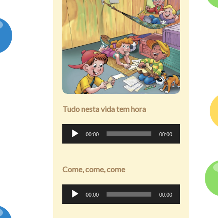
Assine
Tudo nesta vida tem hora
Tocador
00:00
00:00
de
áudio
Come, come, come
Tocador
00:00
00:00
de
áudio