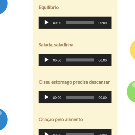
Equilibrio
Tocador
00:00
00:00
de
áudio
Salada, saladinha
Tocador
00:00
00:00
de
áudio
O seu estomago precisa descansar
Tocador
00:00
00:00
de
áudio
Oraçao pelo alimento
Tocador