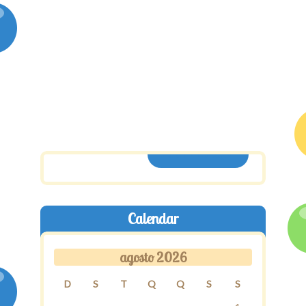
ASSINE AQUI
Calendar
agosto 2026
D
S
T
Q
Q
S
S