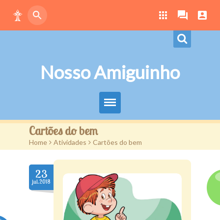
Nosso Amiguinho
Eduque Brincando
Cartões do bem
Home
>
Atividades
>
Cartões do bem
Letras
Play
23
jul.2018
Downloads
Atividades