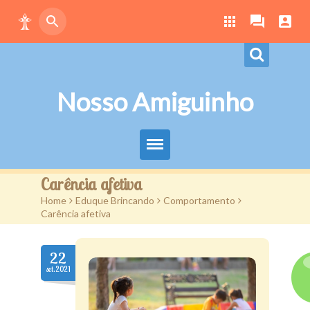
Nosso Amiguinho
Eduque Brincando
Carência afetiva
Home
>
Eduque Brincando
>
Comportamento
>
Letras
Carência afetiva
Play
22
Downloads
set.2021
Atividades