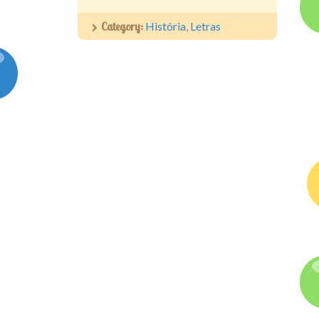
Category:
História
,
Letras