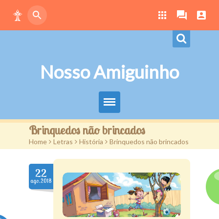
Nosso Amiguinho
Eduque Brincando
Brinquedos não brincados
Home
>
Letras
>
História
>
Brinquedos não brincados
Letras
Play
22
ago.2018
Downloads
Atividades