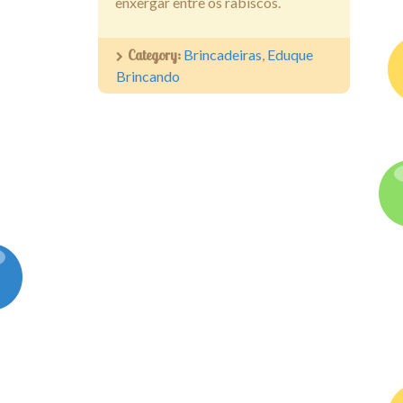
enxergar entre os rabiscos.
Category:
Brincadeiras
,
Eduque
Brincando