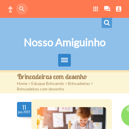
Nosso Amiguinho
Eduque Brincando
Brincadeiras com desenho
Home
>
Eduque Brincando
>
Brincadeiras
>
Letras
Brincadeiras com desenho
Play
11
Downloads
jan.2022
Atividades