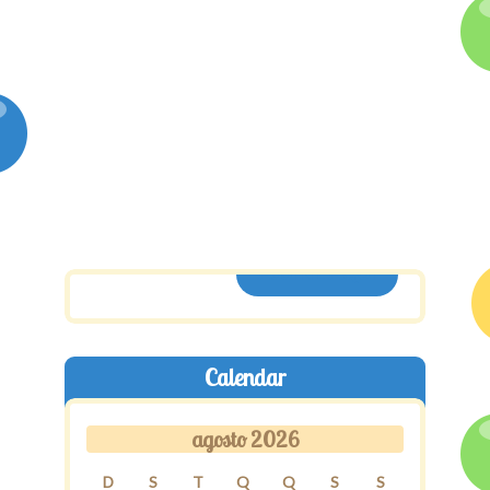
ASSINE AQUI
Calendar
agosto 2026
D
S
T
Q
Q
S
S