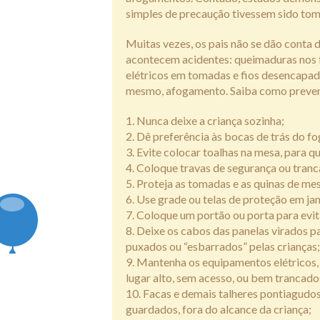
simples de precaução tivessem sido to
Muitas vezes, os pais não se dão conta 
acontecem acidentes: queimaduras nos f
elétricos em tomadas e fios desencapad
mesmo, afogamento. Saiba como preveni
Nunca deixe a criança sozinha;
Dê preferência às bocas de trás do fo
Evite colocar toalhas na mesa, para q
Coloque travas de segurança ou tranc
Proteja as tomadas e as quinas de me
Use grade ou telas de proteção em jan
Coloque um portão ou porta para evita
Deixe os cabos das panelas virados p
puxados ou “esbarrados” pelas crianças;
Mantenha os equipamentos elétricos, 
lugar alto, sem acesso, ou bem trancado
Facas e demais talheres pontiagudos
guardados, fora do alcance da criança;