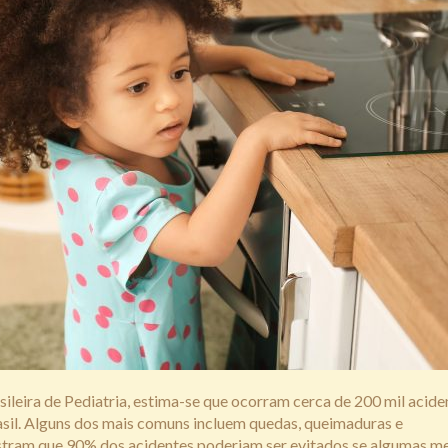
leira de Pediatria, estima-se que ocorram cerca de 200 mil acide
sil. Alguns dos mais comuns incluem quedas, queimaduras e
tram que 90% dos acidentes poderiam ser evitados se algumas m