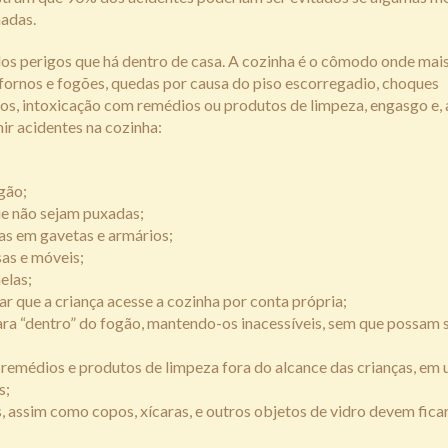
madas.
dos perigos que há dentro de casa. A cozinha é o cômodo onde mai
ornos e fogões, quedas por causa do piso escorregadio, choques
os, intoxicação com remédios ou produtos de limpeza, engasgo e, 
r acidentes na cozinha:
gão;
ue não sejam puxadas;
as em gavetas e armários;
sas e móveis;
elas;
r que a criança acesse a cozinha por conta própria;
ara “dentro” do fogão, mantendo-os inacessíveis, sem que possam 
remédios e produtos de limpeza fora do alcance das crianças, em
s;
, assim como copos, xícaras, e outros objetos de vidro devem fic