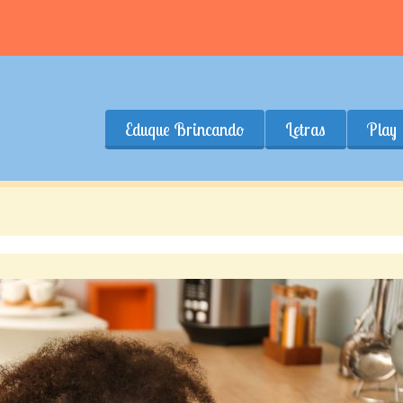
Eduque Brincando
Letras
Play