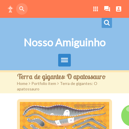
Nosso Amiguinho
Eduque Brincando
Terra de gigantes: O apatossauro
Home
>
Portfolio item
>
Terra de gigantes: O
Letras
apatossauro
Play
Downloads
Atividades