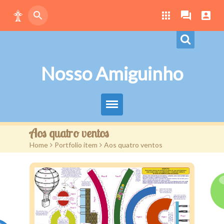
Nosso Amiguinho
Eduque Brincando
Aos quatro ventos
Home
>
Portfolio item
>
Aos quatro ventos
Letras
Play
Downloads
Atividades